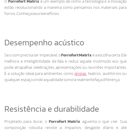
O
Forrofort Matrix
é um exemplo de como a tecnologia e a inovação
estão revolucionando a maneira como pensamos nos materiais para
forros. Conheça seus benefícios:
Desempenho acústico
Se o som precisa ser impecável, o
Forrofort Matrix
é a escolha certa. Ele
melhora a inteligibilidade da fala e reduz aquele incômodo eco que
pode atrapalhar celebrações, apresentações ou reuniões importantes.
É a solução ideal para ambientes como
igrejas
, teatros, auditórios ou
qualquer espaço onde a qualidade sonora realmente faça diferença.
Resistência e durabilidade
Projetado para durar, o
Forrofort Matrix
aguenta o que vier. Sua
composição robusta resiste a impactos, desgaste diário e até