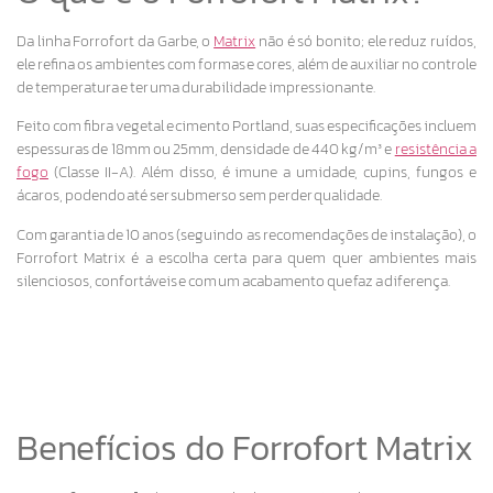
Da linha Forrofort da Garbe, o
Matrix
não é só bonito; ele reduz ruídos,
ele refina os ambientes com formas e cores, além de auxiliar no controle
de temperatura e ter uma durabilidade impressionante.
Feito com fibra vegetal e cimento Portland, suas especificações incluem
espessuras de 18mm ou 25mm, densidade de 440 kg/m³ e
resistência a
fogo
(Classe II-A). Além disso, é imune a umidade, cupins, fungos e
ácaros, podendo até ser submerso sem perder qualidade.
Com garantia de 10 anos (seguindo as recomendações de instalação), o
Forrofort Matrix é a escolha certa para quem quer ambientes mais
silenciosos, confortáveis e com um acabamento que faz a diferença.
Benefícios do Forrofort Matrix