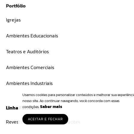
Portfólio
Igrejas
Ambientes Educacionais
Teatros e Auditórios
Ambientes Comerciais
Ambientes Industriais
Usamos cookies para personalizar conteúdos e melhorar sua experiênc
nosso site. Ao continuar navegando, você concorda com essas
Saber mais
condições.
Linha Forrofort
ACEITAR E FECHAR
Revestimento de parede Fibracitex