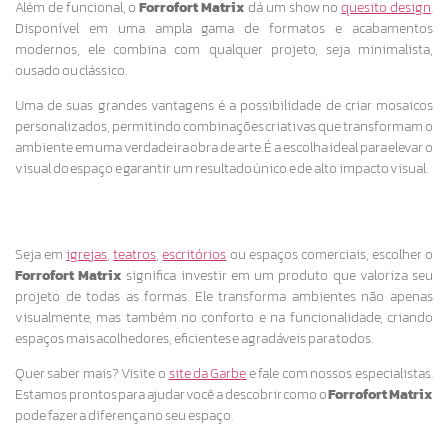
Além de funcional, o
Forrofort Matrix
dá um show no
quesito design
.
Disponível em uma ampla gama de formatos e acabamentos
modernos, ele combina com qualquer projeto, seja minimalista,
ousado ou clássico.
Uma de suas grandes vantagens é a possibilidade de criar mosaicos
personalizados, permitindo combinações criativas que transformam o
ambiente em uma verdadeira obra de arte. É a escolha ideal para elevar o
visual do espaço e garantir um resultado único e de alto impacto visual.
Seja em
igrejas
,
teatros
,
escritórios
ou espaços comerciais, escolher o
Forrofort Matrix
significa investir em um produto que valoriza seu
projeto de todas as formas. Ele transforma ambientes não apenas
visualmente, mas também no conforto e na funcionalidade, criando
espaços mais acolhedores, eficientes e agradáveis para todos.
Quer saber mais? Visite o
site da Garbe
e fale com nossos especialistas.
Estamos prontos para ajudar você a descobrir como o
Forrofort Matrix
pode fazer a diferença no seu espaço.