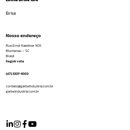
Brise
Nosso endereço
Rua Ernst Kaestner 905
Blumenau – SC
Brasil
Seguir rota
(47) 3337-1003
contato@garbeindustria.com.br
garbeindustria.com.br