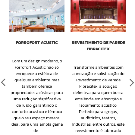
O
FORROFORT ACUSTIC
REVESTIMENTO DE PAREDE
e
FIBRACITEX
Com um design moderno, o
Forrofort Acustic não só
Transforme ambientes com
m
enriquece a estética de
a inovação e sofisticação do
qualquer ambiente, mas
Revestimento de Parede
também oferece
Fibracitex, a solução
propriedades acústicas para
definitiva para quem busca
uma redução significativa
excelência em absorção e
de ruído, garantindo o
isolamento acústico.
conforto acústico e térmico
Perfeito para igrejas,
que o seu espaço merece.
auditórios, teatros,
Ideal para uma ampla gama
indústrias, entre outros, este
de…
revestimento é fabricado