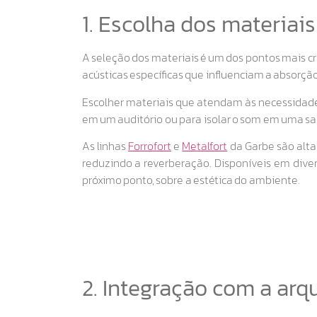
1. Escolha dos materiais
A seleção dos materiais é um dos pontos mais crí
acústicas específicas que influenciam a absorção
Escolher materiais que atendam às necessidades
em um auditório ou para isolar o som em uma sa
As linhas
Forrofort
e
Metalfort
da Garbe são alta
reduzindo a reverberação. Disponíveis em dive
próximo ponto, sobre a estética do ambiente.
2. Integração com a arq