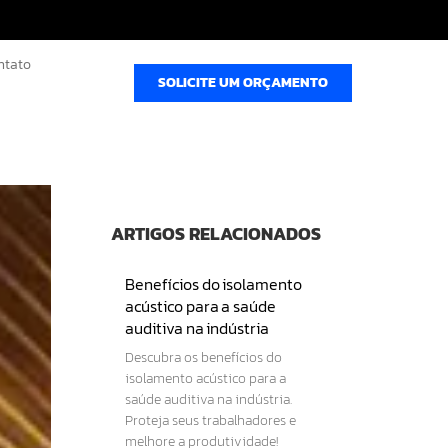
ntato
SOLICITE UM ORÇAMENTO
ARTIGOS RELACIONADOS
Benefícios do isolamento
acústico para a saúde
auditiva na indústria
Descubra os benefícios do
isolamento acústico para a
saúde auditiva na indústria.
Proteja seus trabalhadores e
melhore a produtividade!