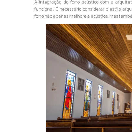
A integração do forro acústico com a arquit
funcional. É necessário considerar o estilo arq
forro não apenas melhore a acústica, mas tam