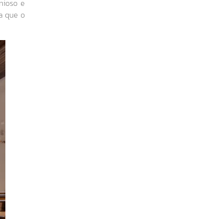
nioso e
ra que o