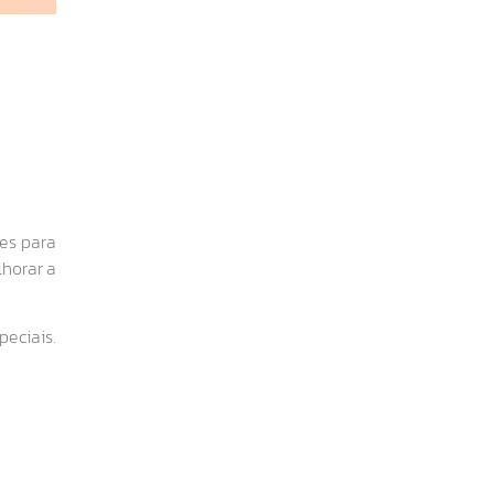
es para
lhorar a
peciais.