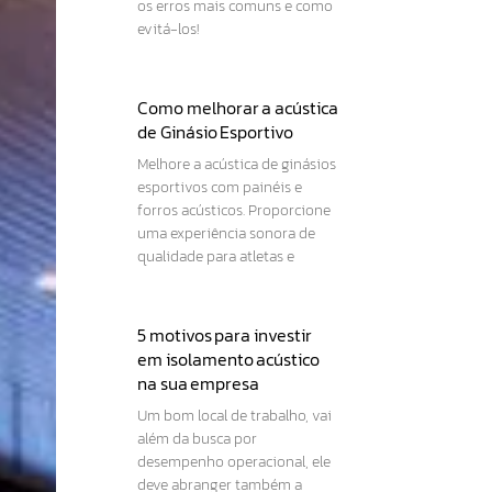
os erros mais comuns e como
evitá-los!
Como melhorar a acústica
de Ginásio Esportivo
Melhore a acústica de ginásios
esportivos com painéis e
forros acústicos. Proporcione
uma experiência sonora de
qualidade para atletas e
5 motivos para investir
em isolamento acústico
na sua empresa
Um bom local de trabalho, vai
além da busca por
desempenho operacional, ele
deve abranger também a