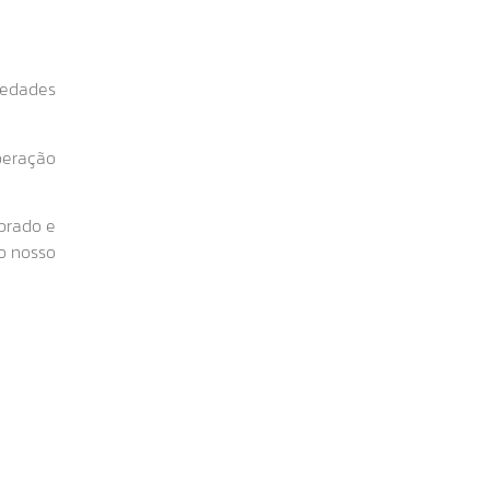
riedades
rberação
brado e
o nosso