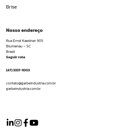
Brise
Nosso endereço
Rua Ernst Kaestner 905
Blumenau – SC
Brasil
Seguir rota
(47) 3337-1003
contato@garbeindustria.com.br
garbeindustria.com.br